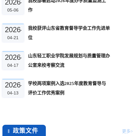
工作动态
更多>
2026-
我校部署启动2026年度办学质量监测工
05-06
作
05-
06
2026-
我校获评山东省教育督导学会工作先进单
15:46:38
04-21
位
04-
21
2026-
山东轻工职业学院发展规划与质量管理办
15:43:57
04-17
公室来校考察交流
04-
17
2026-
学校两项案例入选2025年度教育督导与
15:36:34
04-13
评价工作优秀案例
04-