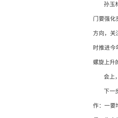
孙玉
门要强化
方向，关
时推进今
螺旋上升
会上
下一
作：一要