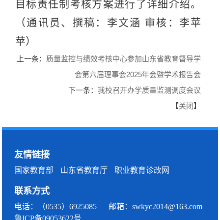
目标责任制考核方案进行了详细介绍。
（通讯员、撰稿：李文涵 审核：李苹
苹）
上一条：
质量监控与绩效考核中心参加山东省教育督导学
会第六届理事会2025年会暨学术报告会
下一条：
我校召开办学质量监测调度会议
【
关闭
】
友情链接
国家教育部
山东省教育厅
职业教育诊改网
联系方式
电话：（0535）6925085 邮箱：swkyc2014@163.com
鲁ICP备09053622号